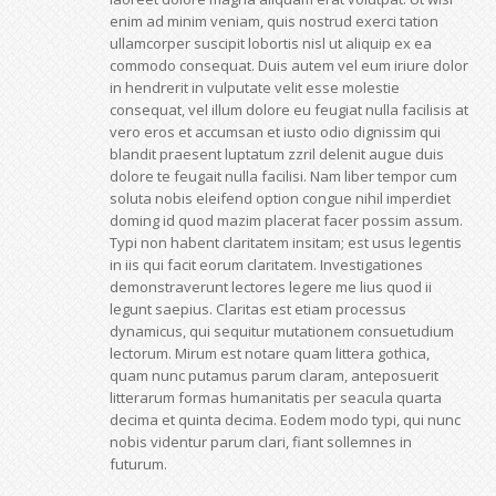
enim ad minim veniam, quis nostrud exerci tation
ullamcorper suscipit lobortis nisl ut aliquip ex ea
commodo consequat. Duis autem vel eum iriure dolor
in hendrerit in vulputate velit esse molestie
consequat, vel illum dolore eu feugiat nulla facilisis at
vero eros et accumsan et iusto odio dignissim qui
blandit praesent luptatum zzril delenit augue duis
dolore te feugait nulla facilisi. Nam liber tempor cum
soluta nobis eleifend option congue nihil imperdiet
doming id quod mazim placerat facer possim assum.
Typi non habent claritatem insitam; est usus legentis
in iis qui facit eorum claritatem. Investigationes
demonstraverunt lectores legere me lius quod ii
legunt saepius. Claritas est etiam processus
dynamicus, qui sequitur mutationem consuetudium
lectorum. Mirum est notare quam littera gothica,
quam nunc putamus parum claram, anteposuerit
litterarum formas humanitatis per seacula quarta
decima et quinta decima. Eodem modo typi, qui nunc
nobis videntur parum clari, fiant sollemnes in
futurum.