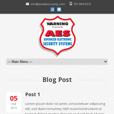
info@aeslakecounty.com
707-994-9315
Blog Post
Post 1
05
Lorem ipsum dolor sit amet, consectetuer adipiscing
FEB
2013
elit, sed diam nonummy nibh euismod tincidunt ut
laoreet dolore magna aliquam erat volutpat. Ut wisi